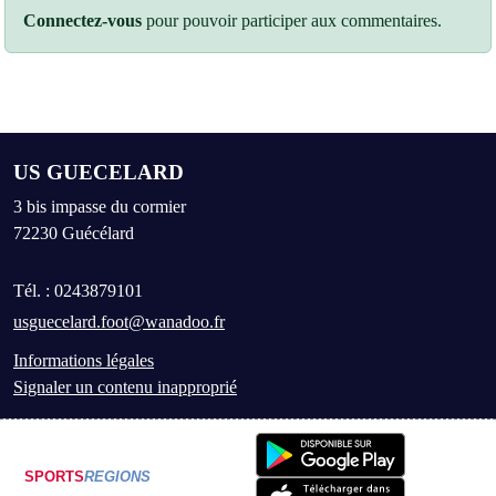
Connectez-vous
pour pouvoir participer aux commentaires.
US GUECELARD
3 bis impasse du cormier
72230
Guécélard
Tél. :
0243879101
usguecelard.foot@wanadoo.fr
Informations légales
Signaler un contenu inapproprié
SPORTS
REGIONS