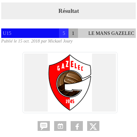
Résultat
U15
5
1
LE MANS GAZELEC
Publié le
15 oct. 2018
par
Mickael Joury