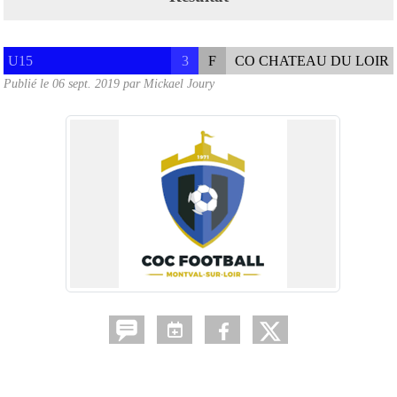
U15
3
F
CO CHATEAU DU LOIR
Publié le
06 sept. 2019
par
Mickael Joury