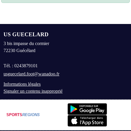
US GUECELARD
3 bis impasse du cormier
72230
Guécélard
Tél. :
0243879101
usguecelard.foot@wanadoo.fr
Informations légales
Signaler un contenu inapproprié
SPORTS
REGIONS