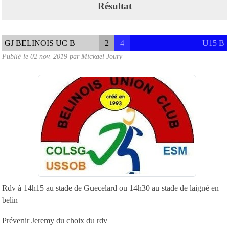
Résultat
GJ BELINOIS UC B
2
4
U15 B
Publié le
02 nov. 2019
par
Mickael Joury
Rdv à 14h15 au stade de Guecelard ou 14h30 au stade de laigné en
belin
Prévenir Jeremy du choix du rdv