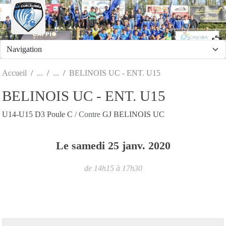
Panneau de gestion des cookies
Accueil
BELINOIS UC - ENT. U15
BELINOIS UC - ENT. U15
U14-U15 D3 Poule C
/ Contre
GJ BELINOIS UC
Le
samedi
25
janv.
2020
de 14h15 à 17h30