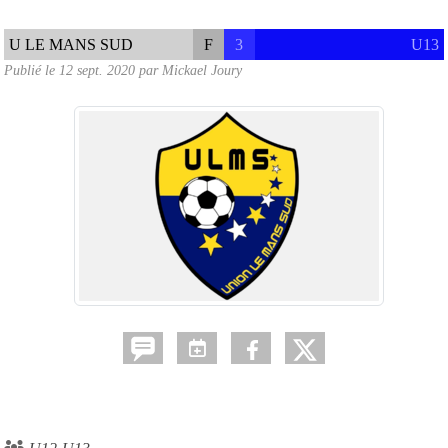
U LE MANS SUD
F
3
U13
Publié le
12 sept. 2020
par
Mickael Joury