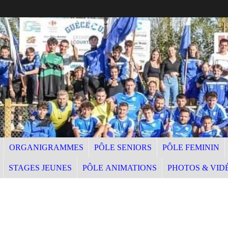
ORGANIGRAMMES
PÔLE SENIORS
PÔLE FEMININ
STAGES JEUNES
PÔLE ANIMATIONS
PHOTOS & VID