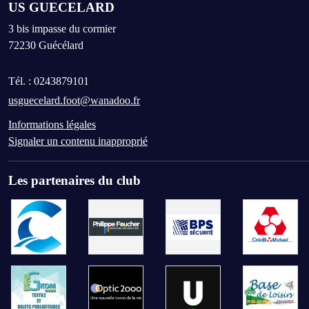
US GUECELARD
3 bis impasse du cormier
72230
Guécélard
Tél. :
0243879101
usguecelard.foot@wanadoo.fr
Informations légales
Signaler un contenu inapproprié
Les partenaires du club