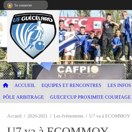
Panneau de gestion des cookies
Se connecter
ACCUEIL
EQUIPES ET RENCONTRES
LES INFOS
PÔLE ARBITRAGE
GUECE'CUP PROXIMITE COURTAGE
Accueil
2020-2021
Les évènements
U7 va à ECOMMOY
U7 va à ECOMMOY