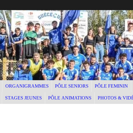
ORGANIGRAMMES
PÔLE SENIORS
PÔLE FEMININ
STAGES JEUNES
PÔLE ANIMATIONS
PHOTOS & VID
E