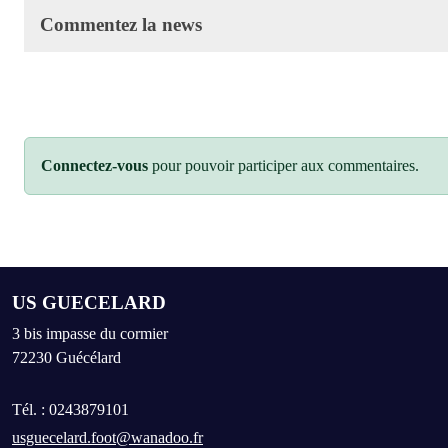
Commentez la news
Connectez-vous
pour pouvoir participer aux commentaires.
US GUECELARD
3 bis impasse du cormier
72230
Guécélard
Tél. :
0243879101
usguecelard.foot@wanadoo.fr