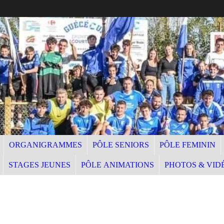
ORGANIGRAMMES
PÔLE SENIORS
PÔLE FEMININ
STAGES JEUNES
PÔLE ANIMATIONS
PHOTOS & VID