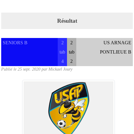
Résultat
SENIORS B
2
2
US ARNAGE
tab
tab
PONTLIEUE B
4
2
Publié le
25 sept. 2020
par
Mickael Joury