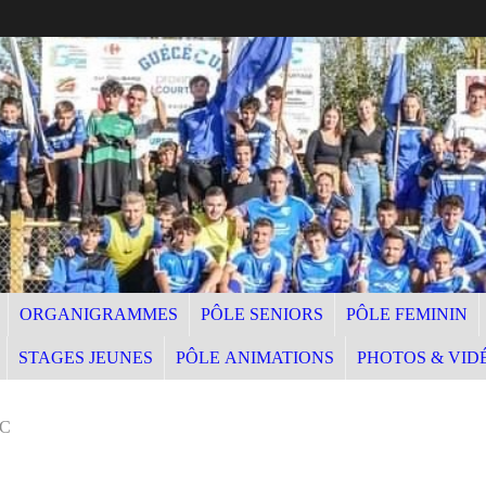
ORGANIGRAMMES
PÔLE SENIORS
PÔLE FEMININ
STAGES JEUNES
PÔLE ANIMATIONS
PHOTOS & VID
 C