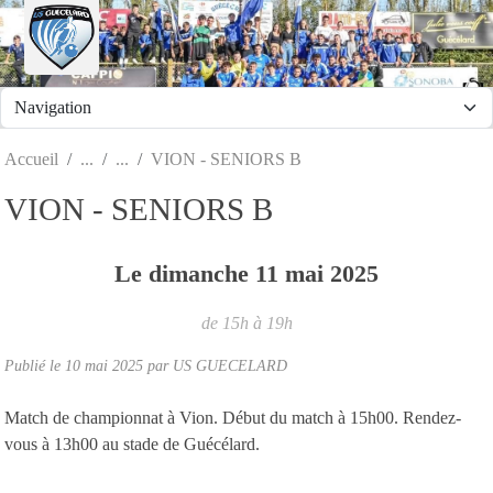
Panneau de gestion des cookies
Accueil
VION - SENIORS B
VION - SENIORS B
Le
dimanche
11
mai
2025
de 15h à 19h
Publié le
10 mai 2025
par
US GUECELARD
Match de championnat à Vion. Début du match à 15h00. Rendez-
vous à 13h00 au stade de Guécélard.