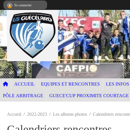
Panneau de gestion des cookies
Se connecter
ACCUEIL
EQUIPES ET RENCONTRES
LES INFOS
PÔLE ARBITRAGE
GUECE'CUP PROXIMITE COURTAGE
Accueil
2022-2023
Les albums photos
Calendriers rencont
Calendriers rencontres