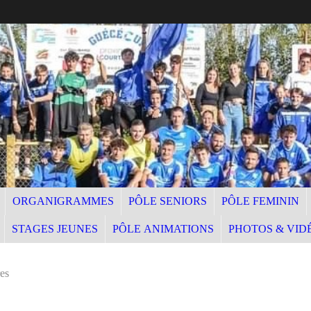
ORGANIGRAMMES
PÔLE SENIORS
PÔLE FEMININ
STAGES JEUNES
PÔLE ANIMATIONS
PHOTOS & VID
res