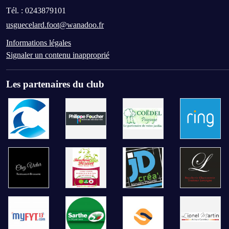
Tél. :
0243879101
usguecelard.foot@wanadoo.fr
Informations légales
Signaler un contenu inapproprié
Les partenaires du club